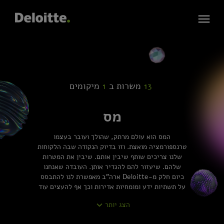
13
משרות ב
1
מיקומים
מס
המס הוא עולם מרתק, שהולך ועובר בעצמו
טרנספורמציה מואצת. וזו בדיוק הנקודה שבה הלקוחות
שלנו צריכים שותף שיבין אותם. שיבין את המטרות
שלהם. שיעזור להם להגדיר אותן. העובדה שאנחנו
כיום חלק מ-Deloitte ארה"ב מאפשרת לנו להתבסס
על תשתיות ידע ומומחיות אדירות וכך אף להעצים עוד
את היכולות שלנו בתכנון אסטרטגיות מיסוי. אנחנו
הצג יותר
טובים במה שאנחנו עושים, ואנחנו מחפשים אנשים
טובים שיעזרו לנו להיות טובים אפילו יותר. מס זו