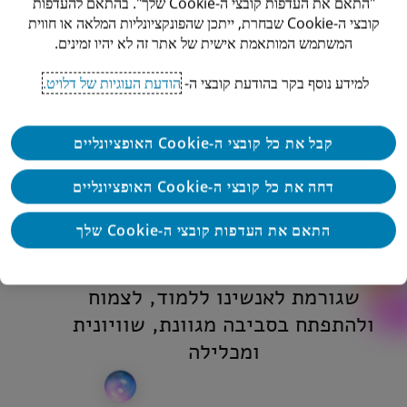
"התאם את העדפות קובצי ה-Cookie שלך". בהתאם להעדפות
קובצי ה-Cookie שבחרת, ייתכן שהפונקציונליות המלאה או חווית
שמים אותך במרכז
מקפצה 
המשתמש המותאמת אישית של אתר זה לא יהיו זמינים.
ליווי אישי שמותאם עבורך, כל יום
רוצה להגיע ר
למידע נוסף בקר בהודעת קובצי ה-
הודעת העוגיות של דלויט.
מחדש.
להתחי
קבל את כל קובצי ה-Cookie האופציונליים
דחה את כל קובצי ה-Cookie האופציונליים
התאם את העדפות קובצי ה-Cookie שלך
המומחיות שלנו היא יצירת חוויה
שגורמת לאנשינו ללמוד, לצמוח
ולהתפתח בסביבה מגוונת, שוויונית
ומכלילה