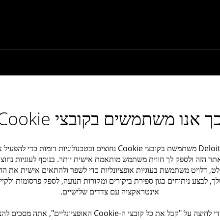
Deloitte ישראל
ה
אודות
ך אנו משתמשים בקובצי Cookie
תקשורת ועיתונות
כנסים, וובינרים ואירועים
הצהרת פרטיות
Deloitte משתמשת בקובצי Cookie נחוצים ובטכנולוגיות דומות כדי להפעי
תר הזה ולספק לך חווית משתמש מותאמת אישית יותר. בנוסף לעוגיות נחוצו
עוגיות
ט, דלויט משתמשת בעוגיות אופציונליות כדי לשפר ולהתאים אישית את החו
הגדרות לעוגיות
ך, לבצע ניתוחים כגון ספירת ביקורים ומקורות תנועה, לספק פרסומות ולקיי
אינטראקציה עם צדדים שלישיים.
על ידי לחיצה על "קבל את כל קובצי ה-Cookie האופציונליים", אתה מסכי