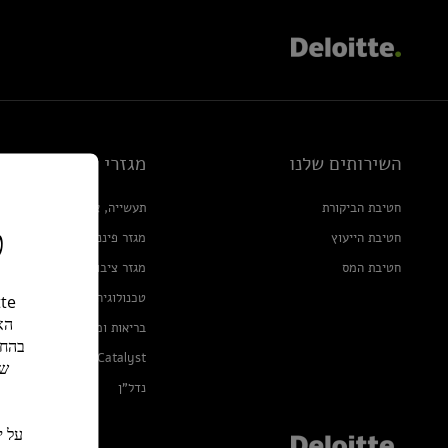
השירותים שלנו
מגזרי פעילות
חטיבת הביקורת
תעשייה, אנרגיה ומוצרי צריכ
כ
חטיבת הייעוץ
מגזר פיננסי
חטיבת המס
מגזר ציבורי
טכנולוגיה, מדיה ותקשורת
הא
בריאות ומדעי החיים
בהחל
Deloitte Catalyst
של
נדל"ן