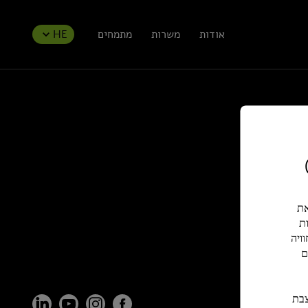
אודות
משרות
מתמחים
HE
ל את
ת
ויה
ם
ם להצבת