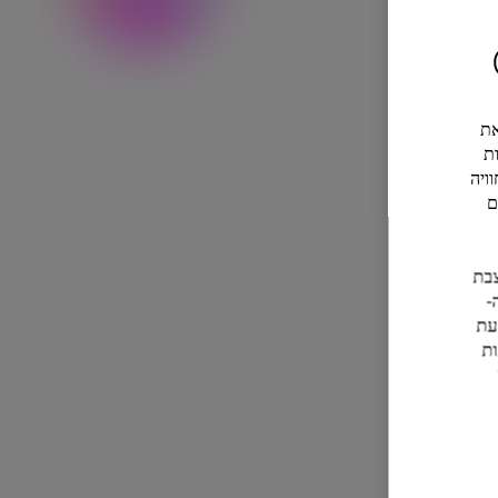
ל את
ת
ויה
ם
ם להצבת
-
ליים בכל עת
העדפות