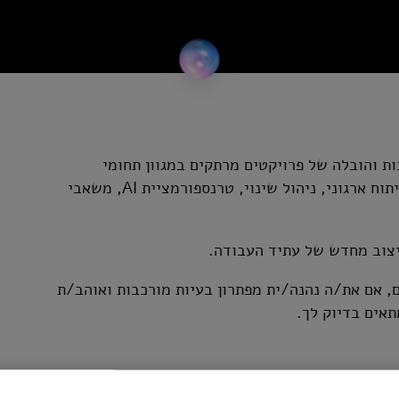
פשת יועץ/ת Future of Work להשתלבות והובלה של פרויקטים מרתקים במגוון תחומי
טרנספורמציית כוח העבודה, לרבות ניהול ידע, למידה ופיתוח ארגוני, ניהול שינוי, טרנספורמציית AI, משאבי
צוב מחדש של עתיד העבודה.
, אם את/ה נהנה/ית מפתרון בעיות מורכבות ואוהב/ת
תאים בדיוק לך.