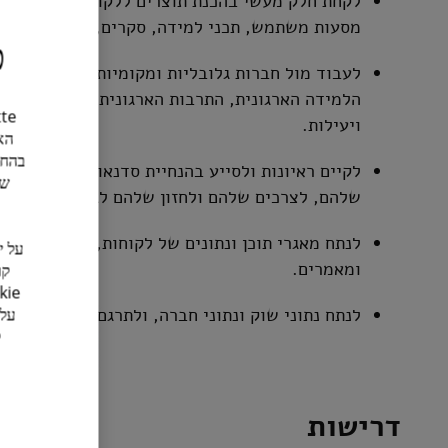
לקחת חלק מעשי בהכנת תוצרים ללקוחות בתחום ההון
מסעות משתמש, תכני למידה, סקרים, עזרי עבודה, 
כ
לעבוד מול חברות גלובליות ומקומיות, ולבחון כיצד
הלמידה הארגונית, התרבות הארגונית והפלטפורמות
ויעילות.
הא
בהחל
לקיים ראיונות ולסייע בהנחיית סדנאות עם בעלי עני
של
שלהם, לצרכים שלהם ולחזון שלהם לגבי עתיד העבו
לנתח מאגרי תוכן ונתונים של לקוחות, ולהמליץ על
ומאמרים.
לנתח נתוני שוק ונתוני חברה, ולתרגם אותם לסיפור 
דרישות