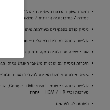
תואר ראשון בהנדסת תעשייה וניהול / ניתוח מערכות 
למידה / פסיכולוגיה ארגונית / משאבי אנוש
(או ת
ניסיון קודם בתפקידים מעולמות פיתוח למידה, ניהול
שליטה גבוהה בעברית ובאנגלית —
חובה
אוריינטציה טכנולוגית חזקה וניסיון בעבודה עם כלי AI ושיטות עבודה בתחו
היכרות וניסיון עם עולמות משאבי האנוש (גיוס, תג
גישה יצירתית ויכולת מצוינת להעביר מסרים חזותיי
שליטה גבו
מערכות וכלי HCM / HR —
יתרון
תשומת לב לפרטים