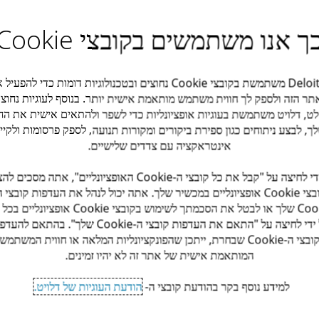
 האנושי, מקצה לקצה, כולל דוחות, עיצוב תהליכים,
חומרי תקשורת ומדריכי יישום.
ך אנו משתמשים בקובצי Cookie
 עובדים והנהלה יכולים להתאים את תהליכי העבודה,
 הטכנולוגיות שלהם, במטרה לשפר פרודוקטיביות
Deloitte משתמשת בקובצי Cookie נחוצים ובטכנולוגיות דומות כדי להפעי
תר הזה ולספק לך חווית משתמש מותאמת אישית יותר. בנוסף לעוגיות נחוצו
ט, דלויט משתמשת בעוגיות אופציונליות כדי לשפר ולהתאים אישית את החו
ין מרכזיים בנוגע לאתגרים הארגוניים והטכנולוגיים
ך, לבצע ניתוחים כגון ספירת ביקורים ומקורות תנועה, לספק פרסומות ולקיי
דה.
אינטראקציה עם צדדים שלישיים.
 תחומים לשיפור, העשרה וארגון מחדש של תכנים
על ידי לחיצה על "קבל את כל קובצי ה-Cookie האופציונליים", אתה מסכי
קובצי Cookie אופציונליים במכשיר שלך. אתה יכול לנהל את העדפות קובצי ה
Cookie שלך או לבטל את הסכמתך לשימוש בקובצי Cookie אופציונ
ויזואלי תומך החלטות מבוססות נתונים.
על ידי לחיצה על "התאם את העדפות קובצי ה-Cookie שלך". בהתאם ל
קובצי ה-Cookie שבחרת, ייתכן שהפונקציונליות המלאה או חווית המשתמש
המותאמת אישית של אתר זה לא יהיו זמינים.
למידע נוסף בקר בהודעת קובצי ה-
הודעת העוגיות של דלויט.