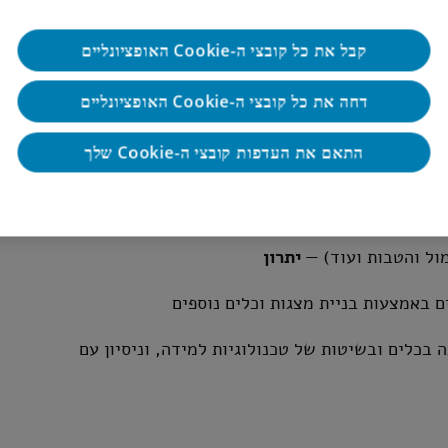
/ פיתוח ארגוני / מידענות / ניהול ידע / טכנולוגיות
קבל את כל קובצי ה-Cookie האופציונליים
חום דומה)
דחה את כל קובצי ה-Cookie האופציונליים
 ידע, ייעוץ ארגוני וכדומה —
יתרון
התאם את העדפות קובצי ה-Cookie שלך
ם
מול והטבות ועוד) —
יתרון
ם באמצעות בניית מצגות וכלים נוספים
הה ביישומי Microsoft ו-Google, הבנה בכלים ובשיטות של טכנולוגיות למידה, וניסיון עם