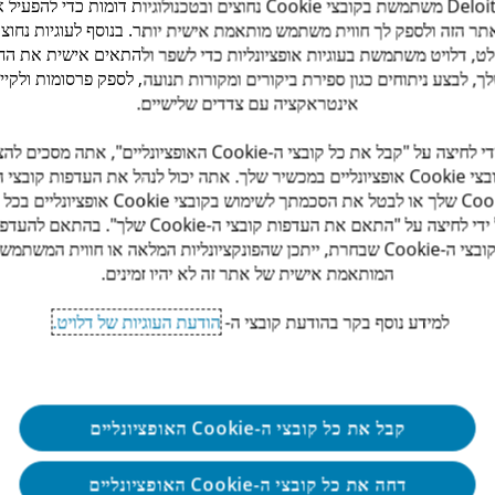
Deloitte משתמשת בקובצי Cookie נחוצים ובטכנולוגיות דומות כדי להפעי
תר הזה ולספק לך חווית משתמש מותאמת אישית יותר. בנוסף לעוגיות נחוצו
ט, דלויט משתמשת בעוגיות אופציונליות כדי לשפר ולהתאים אישית את החו
ך, לבצע ניתוחים כגון ספירת ביקורים ומקורות תנועה, לספק פרסומות ולקיי
אינטראקציה עם צדדים שלישיים.
ופנימית.
על ידי לחיצה על "קבל את כל קובצי ה-Cookie האופציונליים", אתה מסכי
קובצי Cookie אופציונליים במכשיר שלך. אתה יכול לנהל את העדפות קובצי ה
 ומערכותERP-CRM .
Cookie שלך או לבטל את הסכמתך לשימוש בקובצי Cookie אופציונ
על ידי לחיצה על "התאם את העדפות קובצי ה-Cookie שלך". בהתאם ל
קובצי ה-Cookie שבחרת, ייתכן שהפונקציונליות המלאה או חווית המשתמש
המותאמת אישית של אתר זה לא יהיו זמינים.
למידע נוסף בקר בהודעת קובצי ה-
הודעת העוגיות של דלויט.
לים בעולם לסטרטאפים המציעים שירותי SaaS.
קבל את כל קובצי ה-Cookie האופציונליים
דחה את כל קובצי ה-Cookie האופציונליים