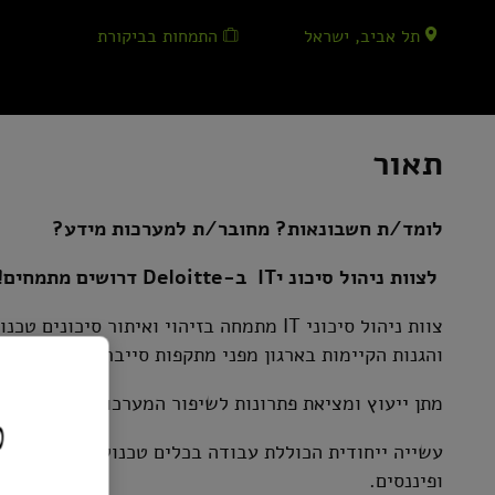
תל אביב, ישראל
התמחות בביקורת
תאור
לומד/ת חשבונאות? מחובר/ת למערכות מידע?
לצוות ניהול סיכונ יIT ב-Deloitte דרושים מתמחים!
צוות ניהול סיכוני IT מתמחה בזיהוי ואיתור ס
והגנות הקיימות בארגון מפני מתקפות סייבר,
מתן ייעוץ ומציאת פתרונות לשיפור המערכות והתהליכים 
כ
עשייה ייחודית הכוללת עבודה בכלים טכנולוגיים אל מול
ופיננסים.