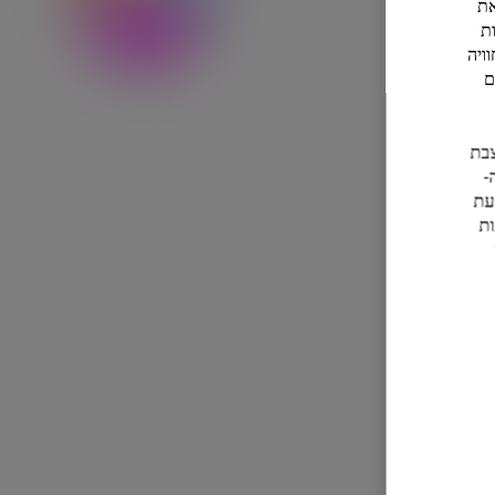
ל את
ת
ויה
ם
ם להצבת
-
ליים בכל עת
העדפות