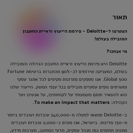
תאור
הצטרפו ל-Deloitte - פירמת הייעוץ וראיית החשבון
המובילה בעולם!
מי אנחנו?
Deloitte היא פירמת הייעוץ וראיית החשבון הגדולה והמובילה
בעולם, המעניקה שירותים לכ-90% מהחברות ברשימת Fortune
Global 500. אנו מספקים פתרונות מקיפים לכל אתגר עסקי
ומשרתים גופים עסקיים מובילים בכל ענפי המשק. הייעוד שלנו
הוא להשאיר חותם משמעותי על לקוחותינו, על אנשינו ועל
הקהילה:
To make an impact that matters
.
ב-Deloitte תמצאו למעלה מ-340,000 עובדות ועובדים ביותר
מ-150 מדינות. בישראל, אנו מונים כ-2,000 עובדות ועובדים
ממגוון תחומים כמו מנהל עסקים, מדעי המחשב, מערכות מידע,