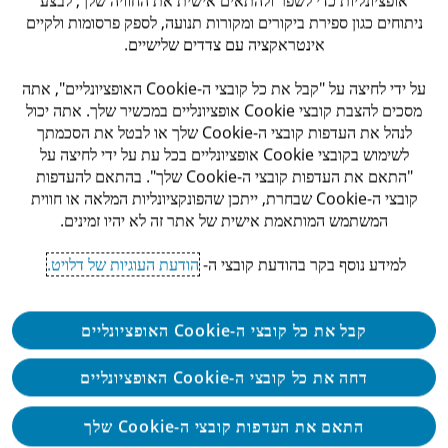
מס
ניתוחים כגון ספירת ביקורים ומקורות תנועה, לספק פרסומות ולקיים
אינטראקציה עם צדדים שלישיים.
ניהול סיכונים
על ידי לחיצה על "קבל את כל קובצי ה-Cookie האופציונליים", אתה
מסכים להצבת קובצי Cookie אופציונליים במכשיר שלך. אתה יכול
סייבר
לנהל את העדפות קובצי ה-Cookie שלך או לבטל את הסכמתך
לשימוש בקובצי Cookie אופציונליים בכל עת על ידי לחיצה על
טרנספורמציה דיגיטלית: יישום, פיתוח וארכיטקטורה
"התאם את העדפות קובצי ה-Cookie שלך". בהתאם להעדפות
קובצי ה-Cookie שבחרת, ייתכן שהפונקציונליות המלאה או חווית
אנליטיקס ובינה מלאכותית
המשתמש המותאמת אישית של אתר זה לא יהיו זמינים.
ניהול ידע, למידה ופיתוח ארגוני
למידע נוסף בקר בהודעת קובצי ה-
הודעת העוגיות של דלויט.
ייעוץ אסטרטגי
קבל את כל קובצי ה-Cookie האופציונליים
מחקר ופיתוח וענן
דחה את כל קובצי ה-Cookie האופציונליים
תפקידי מטה וחדשנות
התאם את העדפות קובצי ה-Cookie שלך
ועוד