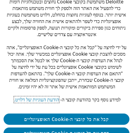
Deloitte משתמשת בקובצי Cookie נחוצים ובטכנולוגיות דומות
ומימון טרור.
כדי להפעיל את האתר הזה ולספק לך חווית משתמש מותאמת
אישית יותר. בנוסף לעוגיות נחוצות בהחלט, דלויט משתמשת בעוגיות
היכרות עם עולמות הפיקוח והאסדרה של בנק ישראל
אופציונליות כדי לשפר ולהתאים אישית את החוויה שלך, לבצע
ניתוחים כגון ספירת ביקורים ומקורות תנועה, לספק פרסומות ולקיים
עבודה במגזר ציבורי.
אינטראקציה עם צדדים שלישיים.
עבודה מאתגרת המציעה אופק קידום מקצועי ואישי.
על ידי לחיצה על "קבל את כל קובצי ה-Cookie האופציונליים", אתה
מסכים להצבת קובצי Cookie אופציונליים במכשיר שלך. אתה יכול
העבודה הינה במשרדי הלקוח בירושלים
לנהל את העדפות קובצי ה-Cookie שלך או לבטל את הסכמתך
לשימוש בקובצי Cookie אופציונליים בכל עת על ידי לחיצה על
המשרה פונה לנשים וגברים כאחד
"התאם את העדפות קובצי ה-Cookie שלך". בהתאם להעדפות
קובצי ה-Cookie שבחרת, ייתכן שהפונקציונליות המלאה או חווית
דרישות
המשתמש המותאמת אישית של אתר זה לא יהיו זמינים.
למידע נוסף בקר בהודעת קובצי ה-
הודעת העוגיות של דלויט.
בוגר/ת תואר ראשון בחשבונאות- חובה
מעבר בחינות מועצה- חובה
קבל את כל קובצי ה-Cookie האופציונליים
ניסיון קודם של לפחות שנה בביקורת חיצונית – חובה