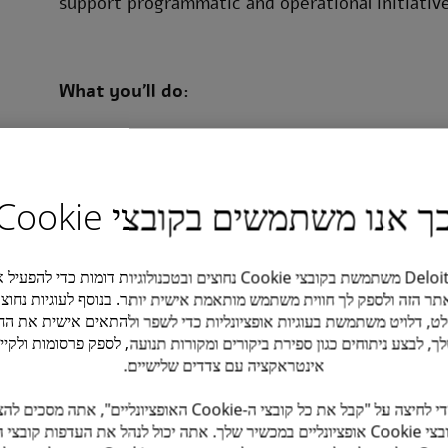
support programmatic and operational initiative
What you’ll do:
Manage leading marketing automation plat
Adobe Journey Optimizer (AJO)
ך אנו משתמשים בקובצי Cookie
Partner with management to define KPIs, 
Develop recommendations to continuously
Deloitte משתמשת בקובצי Cookie נחוצים ובטכנולוגיות דומות כדי להפעי
תר הזה ולספק לך חווית משתמש מותאמת אישית יותר. בנוסף לעוגיות נחוצו
Manage end-to-end campaigns, from ideat
ט, דלויט משתמשת בעוגיות אופציונליות כדי לשפר ולהתאים אישית את החו
analysis, and optimization
ך, לבצע ניתוחים כגון ספירת ביקורים ומקורות תנועה, לספק פרסומות ולקיי
אינטראקציה עם צדדים שלישיים.
Create segments and audiences using SQL 
על ידי לחיצה על "קבל את כל קובצי ה-Cookie האופציונליים", אתה מסכי
Handle client-facing responsibilities, incl
קובצי Cookie אופציונליים במכשיר שלך. אתה יכול לנהל את העדפות קובצי ה