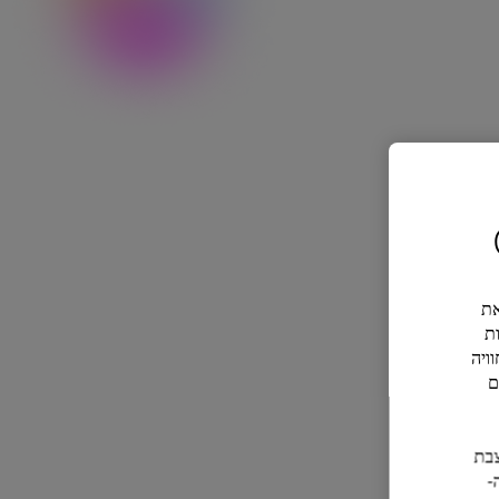
ל את
ת
ויה
ם
ם להצבת
-