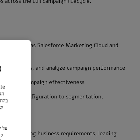
s across the full campaign lifecycle.
forms such as Salesforce Marketing Cloud and
כ
build reports, and analyze campaign performance
 improve campaign effectiveness
הא
ion and configuration to segmentation,
בהחל
של
queries
uding gathering business requirements, leading