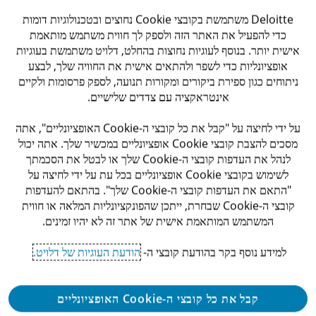
שמירה על איכות, דיוק ועמידה בסטנדרטים מקצועיים
Deloitte משתמשת בקובצי Cookie נחוצים ובטכנולוגיות דומות
גבוהים
כדי להפעיל את האתר הזה ולספק לך חווית משתמש מותאמת
אישית יותר. בנוסף לעוגיות נחוצות בהחלט, דלויט משתמשת בעוגיות
למה Deloitte?
אופציונליות כדי לשפר ולהתאים אישית את החוויה שלך, לבצע
ניתוחים כגון ספירת ביקורים ומקורות תנועה, לספק פרסומות ולקיים
הצטרפות ל-Deloitte היא הזדמנות לקחת חלק בפרויקטים
אינטראקציה עם צדדים שלישיים.
משמעותיים, לעבוד לצד אנשי מקצוע מובילים, להעמיק מומחיות
על ידי לחיצה על "קבל את כל קובצי ה-Cookie האופציונליים", אתה
מקצועית ולהיות חלק מסביבה מתקדמת, מקצועית ומתפתחת.
מסכים להצבת קובצי Cookie אופציונליים במכשיר שלך. אתה יכול
לנהל את העדפות קובצי ה-Cookie שלך או לבטל את הסכמתך
דרישות
לשימוש בקובצי Cookie אופציונליים בכל עת על ידי לחיצה על
"התאם את העדפות קובצי ה-Cookie שלך". בהתאם להעדפות
תואר ראשון רלוונטי- חובה
קובצי ה-Cookie שבחרת, ייתכן שהפונקציונליות המלאה או חווית
המשתמש המותאמת אישית של אתר זה לא יהיו זמינים.
תואר בחשבונואות- יתרון
למידע נוסף בקר בהודעת קובצי ה-
הודעת העוגיות של דלויט.
ידע מקצועי ונסיון בעולמות הביקורת ו- SOX או ISOX -
חובה
קבל את כל קובצי ה-Cookie האופציונליים