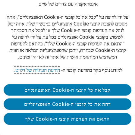
אינטראקציה עם צדדים שלישיים.
תואר ראשון- חובה
על ידי לחיצה על "קבל את כל קובצי ה-Cookie האופציונליים", אתה
מסכים להצבת קובצי Cookie אופציונליים במכשיר שלך. אתה יכול
תואר בכלכלה, מנהל עסקים, הנדסה תעשייה וניהול-
לנהל את העדפות קובצי ה-Cookie שלך או לבטל את הסכמתך
יתרון
לשימוש בקובצי Cookie אופציונליים בכל עת על ידי לחיצה על
"התאם את העדפות קובצי ה-Cookie שלך". בהתאם להעדפות
ניסיון באקסל- חובה
קובצי ה-Cookie שבחרת, ייתכן שהפונקציונליות המלאה או חווית
המשתמש המותאמת אישית של אתר זה לא יהיו זמינים.
יכולות ירידה לפרטים, חשיבה מחוץ לקופסא ואחריות
אישית.
למידע נוסף בקר בהודעת קובצי ה-
הודעת העוגיות של דלויט.
ניסיון של כשנה - יתרון
קבל את כל קובצי ה-Cookie האופציונליים
ניסיון בתהליך גביה דרך מערכת ה-SAP - יתרון.
דחה את כל קובצי ה-Cookie האופציונליים
היכרות מקדימה עם עולמות הנדל"ן - יתרון.
התאם את העדפות קובצי ה-Cookie שלך
אנו ב-Deloitte מאמינים בגיוון והכלה בקרב א.נשינו הוא
מרכיב קריטי בהצלחה שלנו ולכן אנו מטפחים תרבות ארגונית