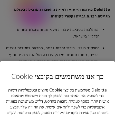
Deloitte פירמת הייעוץ וראיית החשבון המובילה בעולם
מגייסת רכז.ת גבייה וקשרי לקוחות.
השתלבות בסביבת עבודה מעניינת ומאתגרת בתחום
הנדל"ן בישראל.
התפקיד כולל- ריכוז יתרות גבייה, התראה לחייבים וגביית
כספים, ניתוח נתונים ומידע, עבודה מול גורמי פנים וחוץ
ארגוניים ופעולות נוספות בהתאם להוראת הממונים.
העבודה תבוצע ממשרדי הלקוח בירושלים.
כך אנו משתמשים בקובצי Cookie
המשרה מיועדת לנשים וגברים כאחד.
Deloitte משתמשת בקובצי Cookie נחוצים ובטכנולוגיות דומות
כדי להפעיל את האתר הזה ולספק לך חווית משתמש מותאמת
אישית יותר. בנוסף לעוגיות נחוצות בהחלט, דלויט משתמשת בעוגיות
אופציונליות כדי לשפר ולהתאים אישית את החוויה שלך, לבצע
דרישות
ניתוחים כגון ספירת ביקורים ומקורות תנועה, לספק פרסומות ולקיים