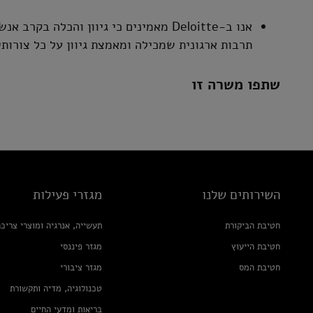
אנו ב-Deloitte מאמינים כי גיוון והכלה
תרבות ארגונית שמכילה ומאמצת גיוון על כל צורותי
שתפו משרה זו
השירותים שלנו
מגזרי פעילות
חטיבת הביקורת
תעשייה, אנרגיה ומוצרי צריכ
חטיבת הייעוץ
מגזר פיננסי
חטיבת המס
מגזר ציבורי
טכנולוגיה, מדיה ותקשורת
בריאות ומדעי החיים