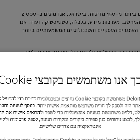
ב-Deloitte תמצאו למעלה מ-340,000 עובדות ועובדים ביותר מ-150 מדינות. בישראל, אנו מונים כ-2,000
 המחשב, מערכות מידע, כלכלה, סטטיסטיקה ועוד. אנו
 האתגרים העסקיים והטכנולוגיים המשמעותיים ביותר
ת הגבוהות של מגדלי עזריאלי עם נוף מרהיב לעיר
 בית שמש, ראשון-לציון, רעננה ואילת.
שלב שלושה ימי עבודה מהמשרד ושני ימי עבודה מרחוק,
ך אנו משתמשים בקובצי Cookie
Deloitte משתמשת בקובצי Cookie נחוצים ובטכנולוגיות דומות כדי להפעי
תר הזה ולספק לך חווית משתמש מותאמת אישית יותר. בנוסף לעוגיות נחוצו
ט, דלויט משתמשת בעוגיות אופציונליות כדי לשפר ולהתאים אישית את החו
ך, לבצע ניתוחים כגון ספירת ביקורים ומקורות תנועה, לספק פרסומות ולקיי
אינטראקציה עם צדדים שלישיים.
על ידי לחיצה על "קבל את כל קובצי ה-Cookie האופציונליים", אתה מסכי