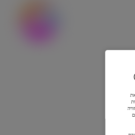
ל את
ת
ויה
ם
ם להצבת