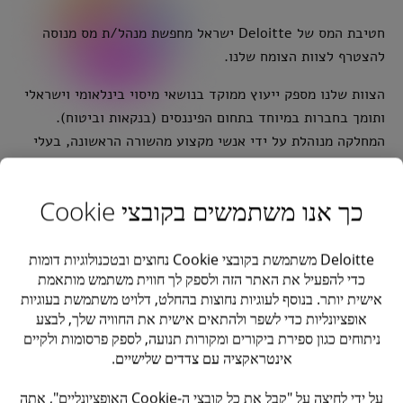
חטיבת המס של Deloitte ישראל מחפשת מנהל/ת מס מנוסה
להצטרף לצוות הצומח שלנו.
הצוות שלנו מספק ייעוץ ממוקד בנושאי מיסוי בינלאומי וישראלי
ותומך בחברות במיוחד בתחום הפיננסים (בנקאות וביטוח).
המחלקה מנוהלת על ידי אנשי מקצוע מהשורה הראשונה, בעלי
ניסיון עשיר ומגוון.
התפקיד כולל: ליווי שוטף של חברות ויחידים בנוגע להיבטי מס
כך אנו משתמשים בקובצי Cookie
בינלאומיים וישראליים, לרבות ייצוג בדיוני שומות, קבלת
החלטות מקדמיות ואישורים מרשויות המס, ומתן חוות דעת
Deloitte משתמשת בקובצי Cookie נחוצים ובטכנולוגיות דומות
מקצועיות. תמיכה בעסקאות, ביצוע בדיקות נאותות מס, סיוע
כדי להפעיל את האתר הזה ולספק לך חווית משתמש מותאמת
בהשלכות המס של מבנה העסקה, ומתן מבט כולל על כל
אישית יותר. בנוסף לעוגיות נחוצות בהחלט, דלויט משתמשת בעוגיות
אופציונליות כדי לשפר ולהתאים אישית את החוויה שלך, לבצע
ההיבטים והמשמעויות של מס מקומי ובינלאומי.
ניתוחים כגון ספירת ביקורים ומקורות תנועה, לספק פרסומות ולקיים
דרישות
אינטראקציה עם צדדים שלישיים.
על ידי לחיצה על "קבל את כל קובצי ה-Cookie האופציונליים", אתה