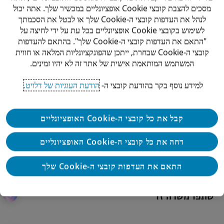
תואר ראשון בחשבונאות/משפטים – חובה.
מסכים להצבת קובצי Cookie אופציונליים במכשיר שלך. אתה יכול
לנהל את העדפות קובצי ה-Cookie שלך או לבטל את הסכמתך
אנגלית ברמה גבוהה – חובה
לשימוש בקובצי Cookie אופציונליים בכל עת על ידי לחיצה על
"התאם את העדפות קובצי ה-Cookie שלך". בהתאם להעדפות
קובצי ה-Cookie שבחרת, ייתכן שהפונקציונליות המלאה או חווית
ניסיון של 5-7 שנים במיסוי מוסדות פיננסיים וחברות
המשתמש המותאמת אישית של אתר זה לא יהיו זמינים.
ביטוח – חובה
למידע נוסף בקר בהודעת קובצי ה-
הודעת העוגיות של דלויט.
ניסיון במשרדי רו"ח/עורכי דין גדולים או ברשויות המס –
יתרון
קבל את כל קובצי ה-Cookie האופציונליים
דחה את כל קובצי ה-Cookie האופציונליים
*ב-Deloitte אנחנו מאמינים כי גיוון והכלה בקרב אנשינו הם
רכיב קריטי להצלחתנו, ולכן אנו מטפחים תרבות ארגונית
התאם את העדפות קובצי ה-Cookie שלך
שמכילה ומקבלת גיוון על כל צורותיו.
שתפו משרה זו