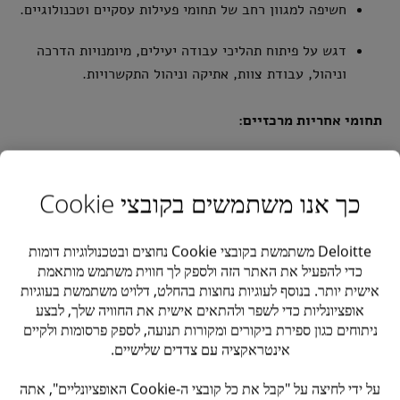
חשיפה למגוון רחב של תחומי פעילות עסקיים וטכנולוגיים.
דגש על פיתוח תהליכי עבודה יעילים, מיומנויות הדרכה
וניהול, עבודת צוות, אתיקה וניהול התקשרויות.
תחומי אחריות מרכזיים:
תחזוקה ופיתוח של קשרי לקוחות חזקים במגוון פרויקטים
של ייעוץ וציות.
כך אנו משתמשים בקובצי Cookie
סיוע בפרויקטים מגוונים של ציות מס אמריקאי וייעוץ מס,
Deloitte משתמשת בקובצי Cookie נחוצים ובטכנולוגיות דומות
כולל הכנה וסקירה של דוחות מס.
כדי להפעיל את האתר הזה ולספק לך חווית משתמש מותאמת
אישית יותר. בנוסף לעוגיות נחוצות בהחלט, דלויט משתמשת בעוגיות
ביצוע מחקר בנוגע לחקיקה פדרלית ומדינתית בתחום המס
אופציונליות כדי לשפר ולהתאים אישית את החוויה שלך, לבצע
ולפסיקה רלוונטית.
ניתוחים כגון ספירת ביקורים ומקורות תנועה, לספק פרסומות ולקיים
אינטראקציה עם צדדים שלישיים.
סיוע ללקוחות ביישום מבני מס בינלאומיים מסוימים
ובצירופי עסקים.
על ידי לחיצה על "קבל את כל קובצי ה-Cookie האופציונליים", אתה