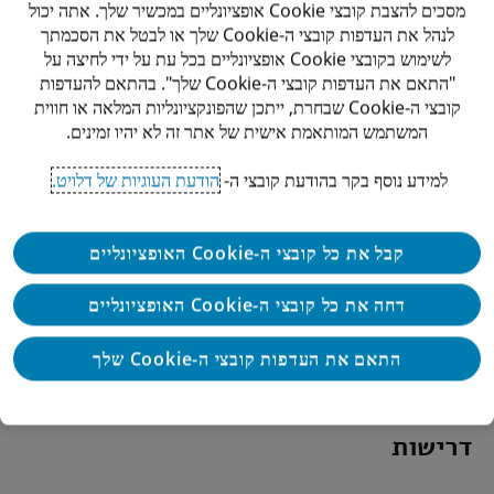
מסכים להצבת קובצי Cookie אופציונליים במכשיר שלך. אתה יכול
לנהל את העדפות קובצי ה-Cookie שלך או לבטל את הסכמתך
למה להצטרף אלינו:
לשימוש בקובצי Cookie אופציונליים בכל עת על ידי לחיצה על
"התאם את העדפות קובצי ה-Cookie שלך". בהתאם להעדפות
עבודה בצוות אנרגטי, מגוון ודינמי.
קובצי ה-Cookie שבחרת, ייתכן שהפונקציונליות המלאה או חווית
המשתמש המותאמת אישית של אתר זה לא יהיו זמינים.
רכישת ניסיון מעשי באחת מפירמות הייעוץ המקצועי
הגלובליות הגדולות בעולם.
למידע נוסף בקר בהודעת קובצי ה-
הודעת העוגיות של דלויט.
עבודה על פרויקטים מגוונים ומאתגרים.
קבל את כל קובצי ה-Cookie האופציונליים
פיתוח מיומנויות באמצעות למידה מתמשכת, הכשרות וליווי
מקצועי.
דחה את כל קובצי ה-Cookie האופציונליים
בניית בסיס חזק לקריירה מצליחה בייעוץ מס אמריקאי
התאם את העדפות קובצי ה-Cookie שלך
ובינלאומי ובציות מס.
דרישות