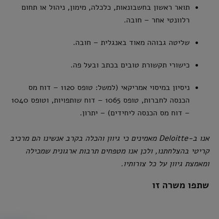
תואר ראשון בחשבונאות, כלכלה, מימון, ניהול או תחום
רלוונטי אחר – חובה.
שליטה גבוהה מאוד באנגלית – חובה.
כישורי תקשורת טובים בכתב ובעל פה.
ניסיון במיסוי אמריקאי (למשל: טופס 1120 – דוח מס
הכנסה לחברות, טופס 1065 – דוח שותפויות, וטופס 1040
– דוח מס הכנסה ליחידים) – יתרון.
אנו ב-Deloitte מאמינים כי גיוון והכלה בקרב אנשינו הם מרכיב
קריטי בהצלחתנו, ולכן אנו מטפחים תרבות ארגונית שמכילה
ומאמצת גיוון על כל צורותיו.
שתפו משרה זו