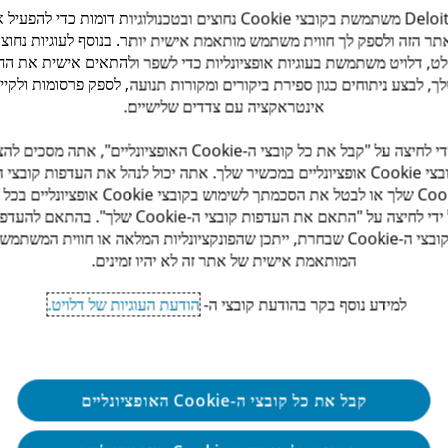
Deloitte משתמשת בקובצי Cookie נחוצים ובטכנולוגיות דומות כדי להפעי
תר הזה ולספק לך חווית משתמש מותאמת אישית יותר. בנוסף לעוגיות נחוצו
ט, דלויט משתמשת בעוגיות אופציונליות כדי לשפר ולהתאים אישית את החו
ך, לבצע ניתוחים כגון ספירת ביקורים ומקורות תנועה, לספק פרסומות ולקיי
אינטראקציה עם צדדים שלישיים.
ים גבוהים
על ידי לחיצה על "קבל את כל קובצי ה-Cookie האופציונליים", אתה מסכי
קובצי Cookie אופציונליים במכשיר שלך. אתה יכול לנהל את העדפות קובצי ה
Cookie שלך או לבטל את הסכמתך לשימוש בקובצי Cookie אופציונ
לק בפרויקטים משמעותיים, לעבוד לצד אנשי מקצוע מובילים,
על ידי לחיצה על "התאם את העדפות קובצי ה-Cookie שלך". בהתאם ל
ית, מתקדמת ומתפתחת.
קובצי ה-Cookie שבחרת, ייתכן שהפונקציונליות המלאה או חווית המשתמש
המותאמת אישית של אתר זה לא יהיו זמינים.
למידע נוסף בקר בהודעת קובצי ה-
הודעת העוגיות של דלויט.
קבל את כל קובצי ה-Cookie האופציונליים