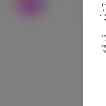
ל את
ת
ויה
ם
ם להצבת
-
ליים בכל עת
העדפות