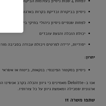
לפחות 4 שנות ניסיון בעולמות הביקורת ו-SOX / ISOX
ניסיון בביקורת ובדיקת בקרות בארגונים פיננסיים,
לפחות שנתיים ניסיון ניהולי בתיקי ביקורת / בקרה 
יכולת הובלה והנעת עובדים
יסודיות, ירידה לפרטים ויכולת עבודה בסביבה מור
יתרון:
ניסיון בסקטור הפיננסי: בנקאות, ביטוח או אשראי
אנו ב-Deloitte מאמינים כי גיוון והכלה בקרב 
ארגונית שמכילה ומאמצת גיוון על כל צורותיו.
שתפו משרה זו