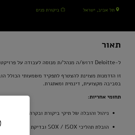
תל אביב, ישראל
ביקורת פנים
תאור
ל-Deloitte דרוש/ה מנהל/ת מנוסה לעבודה על פרויקט מוביל בגוף פיננסי מהגדולים בישראל.
זו הזדמנות מצוינת להצטרף לתפקיד משמעותי הכולל הובל
בסביבה מקצועית, דינמית ומאתגרת.
תחומי אחריות:
ניהול והובלה של תיקי ביקורת ובקרה פנימית
כ
הובלת תהליכי SOX / ISOX ובדיקת אפקטיביות בקרות