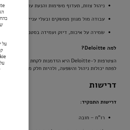
ניהול צוות, תעדוף משימות והנעת עובדים
הא
בהחל
עבודה מול מגוון ממשקים ובעלי עניין
של
שמירה על איכות, דיוק ועמידה בסטנדרטים מקצועי
למה Deloitte?
הצטרפות ל-Deloitte היא הזדמנות לקחת ח
לפתח יכולות ניהול והשפעה, ולהיות חלק מסביבה מקצוע
דרישות
דרישות התפקיד:
רו"ח – חובה