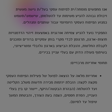
אנו מחפשים מומחה/ית לפיתוח עסקי בעל/ת גישה מעשית
ויכולת גבוהה להניע משימות עד להשלמתן, שישמש/תשמש
כמנוע הפיתוח העסקי היומיומי עבור שותפים ומנהלים.
התפקיד נועד להניע צמיחה אורגנית באמצעות זיהוי הזדמנויות
חוצות-ארגון, תרגומן לכדי מקרי בוחן עסקיים ברורים ומוכנים
לקבלת החלטות, והובלת הביצוע בארגון גלובלי ומטריציוני,
בשיתוף פעולה הדוק עם בעלי עניין בכירים.
תחומי אחריות מרכזיים:
אחריות מלאה על הוצאה לפועל של פעילות הפיתוח העסקי
מקצה לקצה: הובלת יוזמות מכירה חדשות משלב הקליטה
ועד להשלמה (הבהרת הבקשה/היקף, יישור קו בין בעלי
העניין, הסרת חסמים, הצפה בעת הצורך, והבטחת המשך
טיפול עד לסיום).