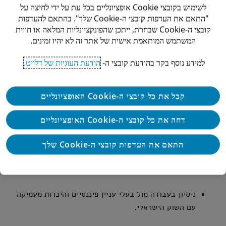
לשימוש בקובצי Cookie אופציונליים בכל עת על ידי לחיצה על
דרישות
"התאם את העדפות קובצי ה-Cookie שלך". בהתאם להעדפות
קובצי ה-Cookie שבחרת, ייתכן שהפונקציונליות המלאה או חווית
המשתמש המותאמת אישית של אתר זה לא יהיו זמינים.
4-5 שנות ניסיון בפיתוח עסקי, תפעול/ביצוע מכירות, או
תפקידי צמיחה – חובה
למידע נוסף בקר בהודעת קובצי ה-
הודעת העוגיות של דלויט.
כישורי תקשורת מעולים בכתב ובעל פה באנגלית – חובה.
קבל את כל קובצי ה-Cookie האופציונליים
ניסיון מוכח בפיתוח עסקי בתוך פירמות שירותים
דחה את כל קובצי ה-Cookie האופציונליים
מקצועיים, עם יכולת גבוהה לזהות ולרדוף אחר הזדמנויות
חדשות – חובה.
התאם את העדפות קובצי ה-Cookie שלך
תואר ראשון במנהל עסקים, מימון, חשבונאות, כלכלה או
תחום רלוונטי – חובה.
ניסיון בעבודה מול בעלי עניין פיננסיים והיכרות מעמיקה
עם השוק הישראלי.