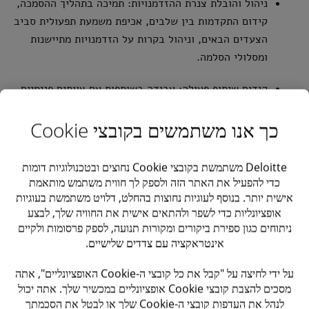
ניהול והובלת צנרת ההזדמנויות: תמיכה בתהליך ההסמכה,
קידום התקדמות בין שלבים, אכיפת משמעת תפעולית סביב
הצעדים הבאים, וניהול בקרות על הזדמנויות מתיישנות
ומסלולי הסלמה.
קידום שיתוף פעולה: עבודה בשותפות עם צוותים פנימיים
כדי להבטיח שיתוף פעולה חלק ואספקה איכותית בהתאם
כך אנו משתמשים בקובצי Cookie
לעדיפויות הפיתוח העסקי.
חיזוק החיבור לשוק וללקוחות: סיוע בזיהוי וקידום
Deloitte משתמשת בקובצי Cookie נחוצים ובטכנולוגיות דומות
הזדמנויות באמצעות מעורבות עם לקוחות מועדפים,
כדי להפעיל את האתר הזה ולספק לך חווית משתמש מותאמת
בריתות/שותפים ומשתפי פעולה באקוסיסטם (בתיאום עם
אישית יותר. בנוסף לעוגיות נחוצות בהחלט, דלויט משתמשת בעוגיות
הנהגת הלקוחות/השוק).
אופציונליות כדי לשפר ולהתאים אישית את החוויה שלך, לבצע
ניתוחים כגון ספירת ביקורים ומקורות תנועה, לספק פרסומות ולקיים
הפקת דיווחים מותאמים להנהלה: הכנת עדכוני צנרת חדים
אינטראקציה עם צדדים שלישיים.
וממוקדים (סטטוס, פערים, פעולות נדרשות, החלטות
על ידי לחיצה על "קבל את כל קובצי ה-Cookie האופציונליים", אתה
נדרשות) ודיווחים שוטפים לבעלי עניין בכירים; הצפת
מסכים להצבת קובצי Cookie אופציונליים במכשיר שלך. אתה יכול
סיכונים וסיוע בפתיחת חסמים להתקדמות.
לנהל את העדפות קובצי ה-Cookie שלך או לבטל את הסכמתך